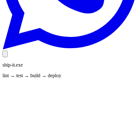
ship-it.exe
lint → test → build → deploy