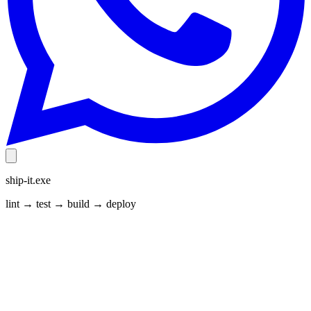
ship-it.exe
lint → test → build → deploy