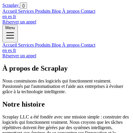
Scraplay
()
Accueil
Services
Produits
Blog
À propos
Contact
en
es
fr
Réserver un appel
Menu
Accueil
Services
Produits
Blog
À propos
Contact
en
es
fr
Réserver un appel
À propos de Scraplay
Nous construisons des logiciels qui fonctionnent vraiment.
Passionnés par l'automatisation et l'aide aux entreprises à évoluer
grâce à la technologie intelligente.
Notre histoire
Scraplay LLC a été fondée avec une mission simple : construire des
logiciels qui fonctionnent vraiment. Nous croyons que les tâches
répétitives doivent être gérées par des systèmes intelligents,
permettant aux équipes de se concentrer sur l'innovation et la