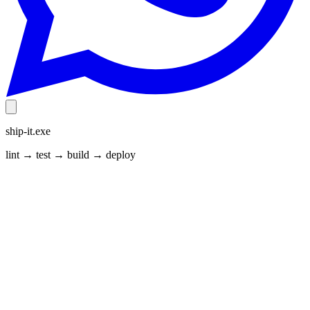
ship-it.exe
lint → test → build → deploy