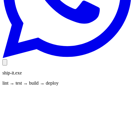
ship-it.exe
lint → test → build → deploy