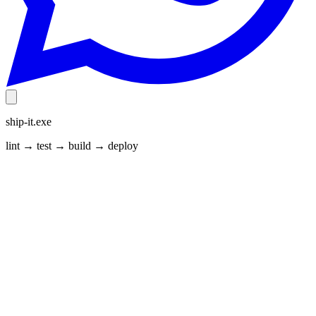
ship-it.exe
lint → test → build → deploy