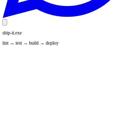
ship-it.exe
lint → test → build → deploy