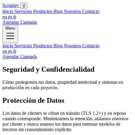
Scraplay
()
Inicio
Servicios
Productos
Blog
Nosotros
Contacto
en
es
fr
Agendar Llamada
Menu
Inicio
Servicios
Productos
Blog
Nosotros
Contacto
en
es
fr
Agendar Llamada
Seguridad y Confidencialidad
Cómo protegemos tus datos, propiedad intelectual y sistemas en
producción en cada proyecto.
Protección de Datos
Los datos de clientes se cifran en tránsito (TLS 1.2+) y en reposo
cuando corresponde. Minimizamos la retención, aislamos entornos
por cliente y nunca usamos tus datos para entrenar modelos de
terceros sin consentimiento explícito.